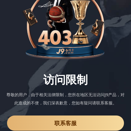
访问限制
尊敬的用户，由于相关法律限制，您所在地区无法访问J9产品，对
此造成的不便，我们深表歉意，您如有疑问请联系客服。
联系客服