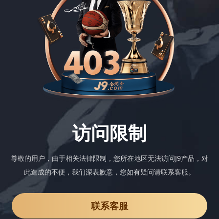
访问限制
尊敬的用户，由于相关法律限制，您所在地区无法访问J9产品，对
此造成的不便，我们深表歉意，您如有疑问请联系客服。
联系客服