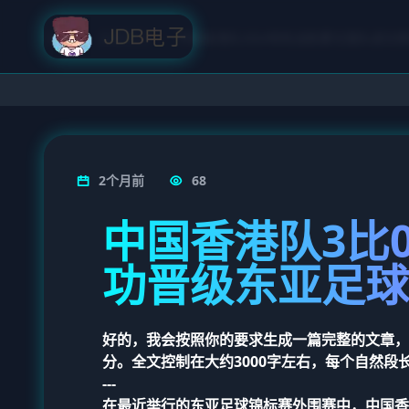
首页
直播资讯
中国香港队3比0轻松战胜蒙古国队成功
2个月前
68
中国香港队3比
功晋级东亚足球
好的，我会按照你的要求生成一篇完整的文章，
分。全文控制在大约3000字左右，每个自然
---
在最近举行的东亚足球锦标赛外围赛中，中国香