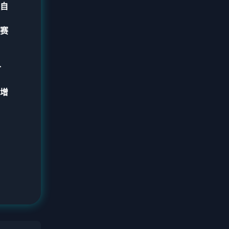
自
赛
个
增