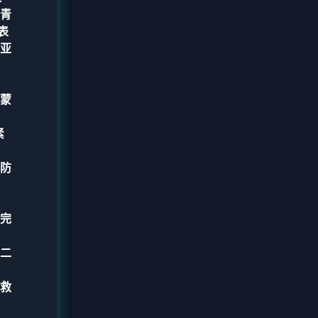
青
表
亚
蒙
紧
防
完
二
救