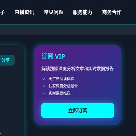
电子
直播资讯
常见问题
服务能力
商务合作
订阅 VIP
分享
解锁独家深度分析文章和实时数据报告
无广告阅读体验
独家深度分析报告
实时数据推送
立即订阅
这